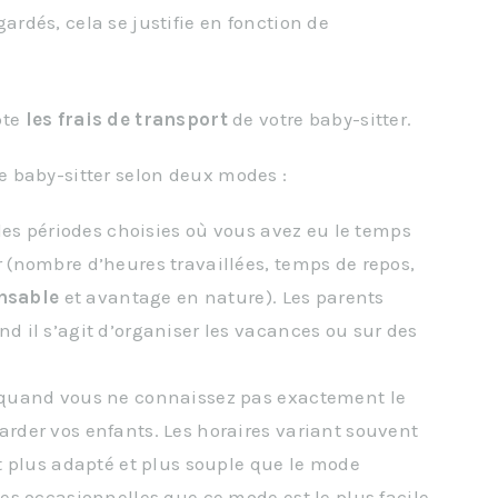
ardés, cela se justifie en fonction de
pte
les frais de transport
de votre baby-sitter.
otre baby-sitter selon deux modes :
r des périodes choisies où vous avez eu le temps
r (nombre d’heures travaillées, temps de repos,
onsable
et avantage en nature). Les parents
d il s’agit d’organiser les vacances ou sur des
é quand vous ne connaissez pas exactement le
arder vos enfants. Les horaires variant souvent
st plus adapté et plus souple que le mode
des occasionnelles que ce mode est le plus facile