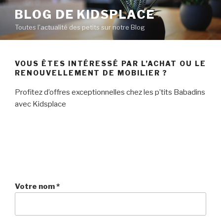
A
BLOG DE KIDSPLACE
l
Toutes l'actualité des petits sur notre Blog
l
e
r
VOUS ÊTES INTÉRESSÉ PAR L’ACHAT OU LE
a
RENOUVELLEMENT DE MOBILIER ?
u
c
Profitez d’offres exceptionnelles chez les p’tits Babadins
o
avec Kidsplace
n
t
e
n
u
p
r
Votre nom
*
i
n
c