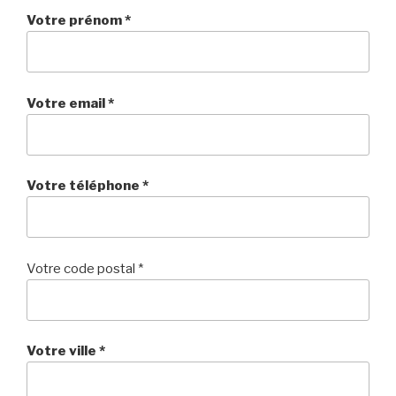
i
Votre prénom
*
p
a
l
Votre email
*
Votre téléphone
*
Votre code postal
*
Votre ville
*