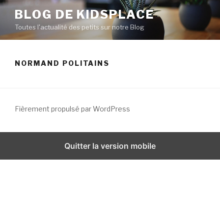
A
BLOG DE KIDSPLACE
l
Toutes l'actualité des petits sur notre Blog
l
e
r
NORMAND POLITAINS
a
u
c
o
Fièrement propulsé par WordPress
n
t
e
Quitter la version mobile
n
u
p
r
i
n
c