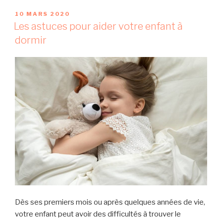
P
10 MARS 2020
U
Les astuces pour aider votre enfant à
B
dormir
L
I
É
L
E
Dès ses premiers mois ou après quelques années de vie,
votre enfant peut avoir des difficultés à trouver le