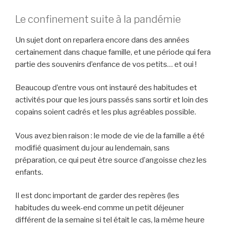
u
a
e
Le confinement suite à la pandémie
t
s
r
Un sujet dont on reparlera encore dans des années
:
e
certainement dans chaque famille, et une période qui fera
q
?
partie des souvenirs d’enfance de vos petits… et oui !
u
e
»
Beaucoup d’entre vous ont instauré des habitudes et
l
activités pour que les jours passés sans sortir et loin des
l
copains soient cadrés et les plus agréables possible.
e
s
Vous avez bien raison : le mode de vie de la famille a été
p
modifié quasiment du jour au lendemain, sans
r
préparation, ce qui peut être source d’angoisse chez les
é
enfants.
c
a
Il est donc important de garder des repères (les
u
habitudes du week-end comme un petit déjeuner
t
différent de la semaine si tel était le cas, la même heure
i