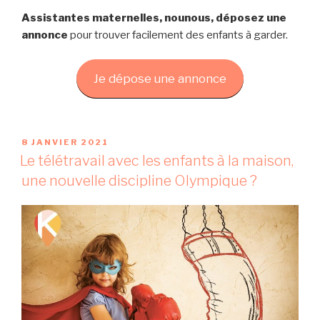
Assistantes maternelles, nounous, déposez une
annonce
pour trouver facilement des enfants à garder.
Je dépose une annonce
P
8 JANVIER 2021
U
Le télétravail avec les enfants à la maison,
B
une nouvelle discipline Olympique ?
L
I
É
L
E