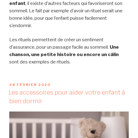
enfant
, il existe d’autres facteurs qui favoriseront son
sommeil. Le fait par exemple d’avoir un rituel serait une
bonne idée, pour que l’enfant puisse facilement
s’endormir.
Les rituels permettent de créer un sentiment
d’assurance, pour un passage facile au sommeil.
Une
chanson, une petite histoire ou encore un câlin
sont des exemples de rituels.
P
28 FÉVRIER 2020
U
Les accessoires pour aider votre enfant à
B
bien dormir
L
I
É
L
E