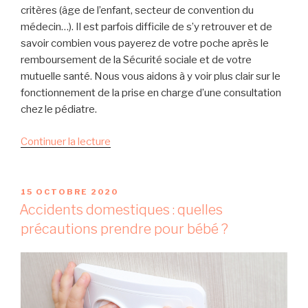
critères (âge de l’enfant, secteur de convention du
e
médecin…). Il est parfois difficile de s’y retrouver et de
n
savoir combien vous payerez de votre poche après le
f
remboursement de la Sécurité sociale et de votre
a
mutuelle santé. Nous vous aidons à y voir plus clair sur le
n
fonctionnement de la prise en charge d’une consultation
t
chez le pédiatre.
s
à
d
Continuer la lecture
l
e
a
«
m
P
15 OCTOBRE 2020
a
U
Q
Accidents domestiques : quelles
i
B
u
s
précautions prendre pour bébé ?
L
e
I
o
É
l
n
L
r
,
E
e
u
m