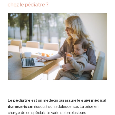
e
chez le pédiatre ?
L
t
I
É
é
L
l
E
é
t
r
a
v
a
i
l
a
v
e
c
Le
pédiatre
est un médecin qui assure le
suivi médical
l
du nourrisson
jusqu’à son adolescence. La prise en
e
charge de ce spécialiste varie selon plusieurs
s