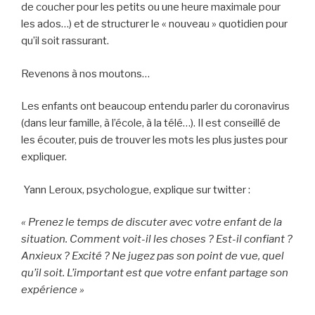
de coucher pour les petits ou une heure maximale pour
o
les ados…) et de structurer le « nouveau » quotidien pour
n
qu’il soit rassurant.
s
p
Revenons à nos moutons…
r
e
Les enfants ont beaucoup entendu parler du coronavirus
n
(dans leur famille, à l’école, à la télé…). Il est conseillé de
d
les écouter, puis de trouver les mots les plus justes pour
r
expliquer.
e
p
Yann Leroux, psychologue, explique sur twitter :
o
u
« Prenez le temps de discuter avec votre enfant de la
r
situation. Comment voit-il les choses ? Est-il confiant ?
b
Anxieux ? Excité ? Ne jugez pas son point de vue, quel
é
qu’il soit. L’important est que votre enfant partage son
b
expérience »
é
?