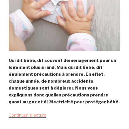
n
b
e
o
n
u
o
r
u
s
v
e
e
m
l
e
l
Qui dit bébé, dit souvent déménagement pour un
n
e
logement plus grand. Mais qui dit bébé, dit
t
d
également précautions à prendre. En effet,
d
i
chaque année, de nombreux accidents
’
s
domestiques sont à déplorer. Nous vous
u
c
expliquons donc quelles précautions prendre
n
i
quant au gaz et à l’électricité pour protéger bébé.
e
p
c
l
d
Continuer la lecture
o
i
e
n
n
«