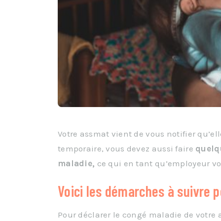
Votre assmat vient de vous notifier qu’e
temporaire, vous devez aussi faire
quelq
maladie,
ce qui en tant qu’employeur vo
Voici les démarches à suivre 
Pour déclarer le congé maladie de votre 