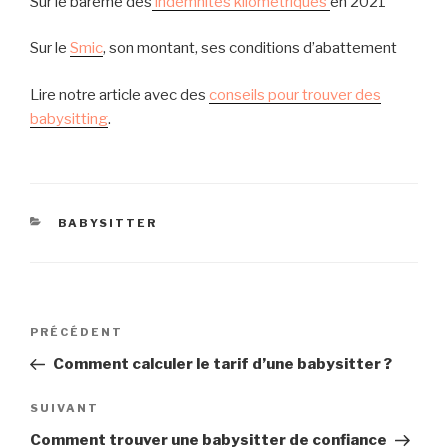
Sur le barème des
indemnités kilométriques
en 2021
Sur le
Smic
, son montant, ses conditions d’abattement
Lire notre article avec des
conseils pour trouver des
babysitting
.
C
BABYSITTER
A
T
É
G
O
N
R
A
PRÉCÉDENT
a
I
r
Comment calculer le tarif d’une babysitter ?
E
v
t
S
i
i
A
SUIVANT
g
c
r
Comment trouver une babysitter de confiance