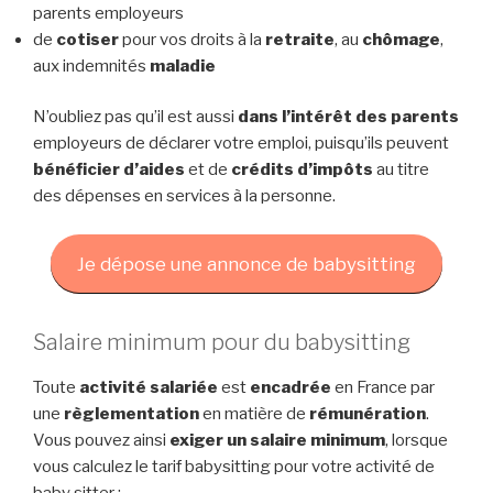
parents employeurs
de
cotiser
pour vos droits à la
retraite
, au
chômage
,
aux indemnités
maladie
N’oubliez pas qu’il est aussi
dans l’intérêt des parents
employeurs de déclarer votre emploi, puisqu’ils peuvent
bénéficier d’aides
et de
crédits d’impôts
au titre
des dépenses en services à la personne.
Je dépose une annonce de babysitting
Salaire minimum pour du babysitting
Toute
activité salariée
est
encadrée
en France par
une
règlementation
en matière de
rémunération
.
Vous pouvez ainsi
exiger un salaire minimum
, lorsque
vous calculez le tarif babysitting pour votre activité de