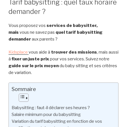
Tarif babysitting : quel taux horaire
B
i
L
demander ?
p
I
a
É
L
Vous proposez vos
services de babysitter,
l
E
mais
vous ne savez pas
quel tarif babysitting
demander
aux parents ?
Kidsplace
vous aide à
trouver des missions
, mais aussi
à
fixer un juste prix
pour vos services. Suivez notre
guide sur le prix moyen
du baby sitting et ses critères
de variation.
Sommaire
Babysitting : faut-il déclarer ses heures ?
Salaire minimum pour du babysitting
Variation du tarif babysitting en fonction de vos